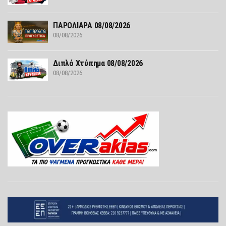
ΠΑΡΟΛΙΑΡΑ 08/08/2026
08/08/2026
Διπλό Χτύπημα 08/08/2026
08/08/2026