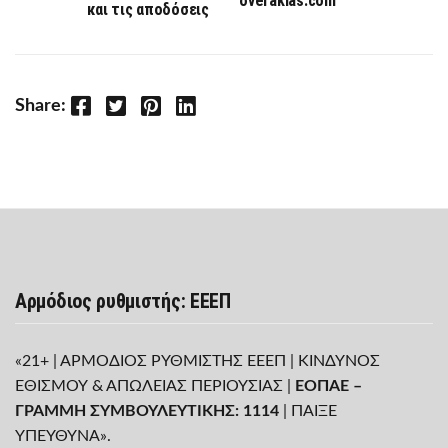
overakias.com
και τις αποδόσεις
Facebook
Twitter
Pinterest
LinkedIn
Share:
Αρμόδιος ρυθμιστής: ΕΕΕΠ
«21+ | ΑΡΜΟΔΙΟΣ ΡΥΘΜΙΣΤΗΣ ΕΕΕΠ | ΚΙΝΔΥΝΟΣ
ΕΘΙΣΜΟΥ & ΑΠΩΛΕΙΑΣ ΠΕΡΙΟΥΣΙΑΣ |
ΕΟΠΑΕ –
ΓΡΑΜΜΗ ΣΥΜΒΟΥΛΕΥΤΙΚΗΣ: 1114
| ΠΑΙΞΕ
ΥΠΕΥΘΥΝΑ».