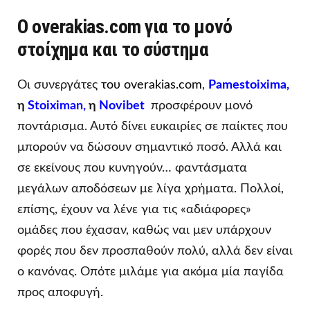
Ο overakias.com για το μονό
στοίχημα και το σύστημα
Οι συνεργάτες
του overakias.com
,
Pamestoixima
,
η
Stoiximan
,
η
Novibet
προσφέρουν μονό
ποντάρισμα. Αυτό δίνει ευκαιρίες σε παίκτες που
μπορούν να δώσουν σημαντικό ποσό. Αλλά και
σε εκείνους που κυνηγούν… φαντάσματα
μεγάλων αποδόσεων με λίγα χρήματα. Πολλοί,
επίσης, έχουν να λένε για τις «αδιάφορες»
ομάδες που έχασαν, καθώς ναι μεν υπάρχουν
φορές που δεν προσπαθούν πολύ, αλλά δεν είναι
ο κανόνας. Οπότε μιλάμε για ακόμα μία παγίδα
προς αποφυγή.