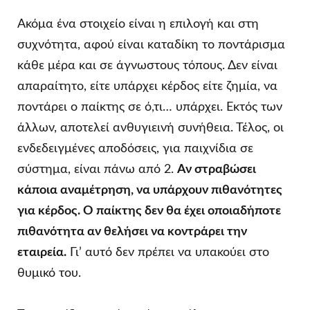
Ακόμα ένα στοιχείο είναι η επιλογή και στη
συχνότητα, αφού είναι καταδίκη το ποντάρισμα
κάθε μέρα και σε άγνωστους τόπους. Δεν είναι
απαραίτητο, είτε υπάρχει κέρδος είτε ζημία, να
ποντάρει ο παίκτης σε ό,τι… υπάρχει. Εκτός των
άλλων, αποτελεί ανθυγιεινή συνήθεια. Τέλος, οι
ενδεδειγμένες αποδόσεις, για παιχνίδια σε
σύστημα, είναι πάνω από 2.
Αν στραβώσει
κάποια αναμέτρηση, να υπάρχουν πιθανότητες
για κέρδος. Ο παίκτης δεν θα έχει οποιαδήποτε
πιθανότητα αν θελήσει να κοντράρει την
εταιρεία.
Γι’ αυτό δεν πρέπει να υπακούει στο
θυμικό του.