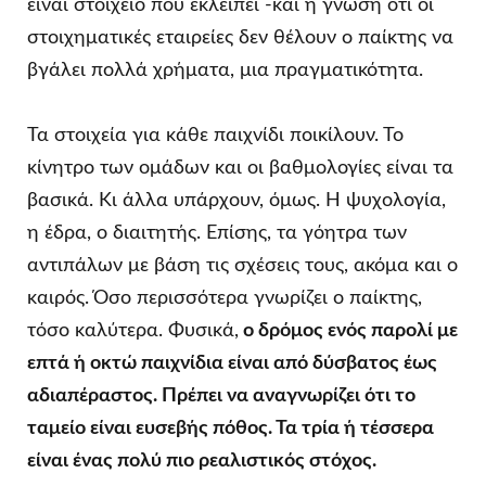
είναι στοιχείο που εκλείπει -και η γνώση ότι οι
στοιχηματικές εταιρείες δεν θέλουν ο παίκτης να
βγάλει πολλά χρήματα, μια πραγματικότητα.
Τα στοιχεία για κάθε παιχνίδι ποικίλουν. Το
κίνητρο των ομάδων και οι βαθμολογίες είναι τα
βασικά. Κι άλλα υπάρχουν, όμως. Η ψυχολογία,
η έδρα, ο διαιτητής. Επίσης, τα γόητρα των
αντιπάλων με βάση τις σχέσεις τους, ακόμα και ο
καιρός. Όσο περισσότερα γνωρίζει ο παίκτης,
τόσο καλύτερα. Φυσικά,
ο δρόμος ενός παρολί με
επτά ή οκτώ παιχνίδια είναι από δύσβατος έως
αδιαπέραστος. Πρέπει να αναγνωρίζει ότι το
ταμείο είναι ευσεβής πόθος. Τα τρία ή τέσσερα
είναι ένας πολύ πιο ρεαλιστικός στόχος.