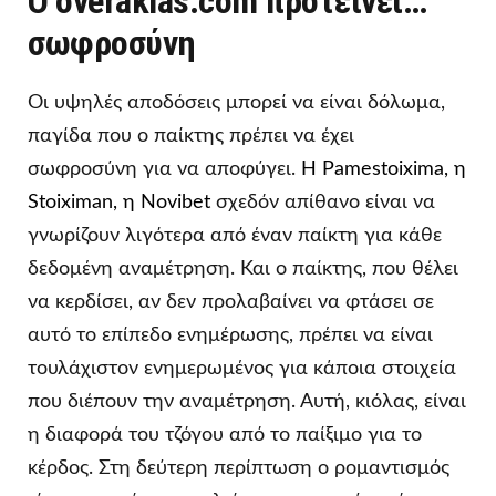
Ο overakias.com προτείνει…
σωφροσύνη
Οι υψηλές αποδόσεις μπορεί να είναι δόλωμα,
παγίδα που ο παίκτης πρέπει να έχει
σωφροσύνη για να αποφύγει.
Η Pamestoixima, η
Stoiximan, η Novibet
σχεδόν απίθανο είναι να
γνωρίζουν λιγότερα από έναν παίκτη για κάθε
δεδομένη αναμέτρηση. Και ο παίκτης, που θέλει
να κερδίσει, αν δεν προλαβαίνει να φτάσει σε
αυτό το επίπεδο ενημέρωσης, πρέπει να είναι
τουλάχιστον ενημερωμένος για κάποια στοιχεία
που διέπουν την αναμέτρηση. Αυτή, κιόλας, είναι
η διαφορά του τζόγου από το παίξιμο για το
κέρδος. Στη δεύτερη περίπτωση ο ρομαντισμός