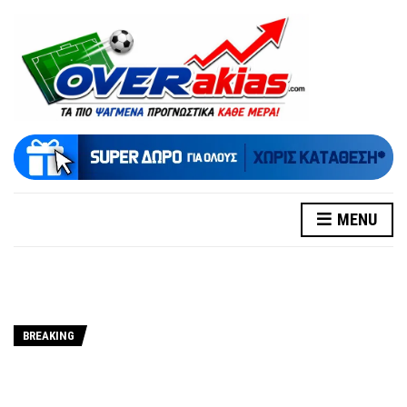
MENU
BREAKING