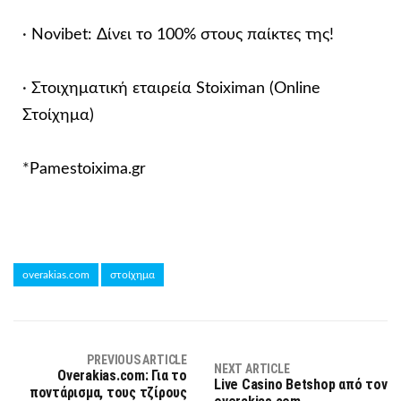
·
Novibet: Δίνει το 100% στους παίκτες της!
·
Στοιχηματική εταιρεία Stoiximan (Online
Στοίχημα)
*
Pamestoixima.gr
overakias.com
στοίχημα
PREVIOUS ARTICLE
NEXT ARTICLE
Overakias.com: Για το
Live Casino Betshop από τον
ποντάρισμα, τους τζίρους