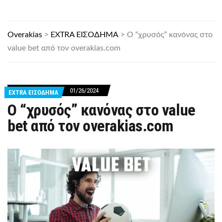
Overakias
>
EXTRA ΕΙΣΟΔΗΜΑ
>
Ο “χρυσός” κανόνας στο
value bet από τον overakias.com
01/26/2024
EXTRA ΕΙΣΟΔΗΜΑ
Ο “χρυσός” κανόνας στο value
bet από τον overakias.com