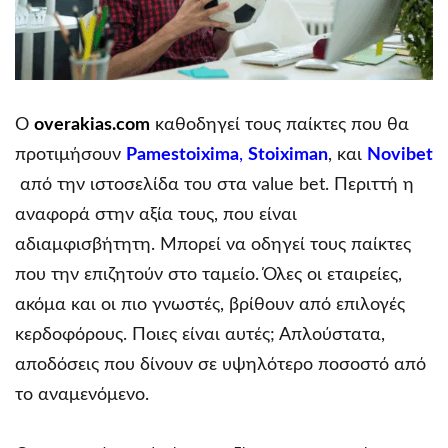
O
overakias.com
καθοδηγεί τους παίκτες που θα
προτιμήσουν
Pamestoixima
,
Stoiximan
, και
Novibet
από την ιστοσελίδα του στα value bet. Περιττή η
αναφορά στην αξία τους, που είναι
αδιαμφισβήτητη. Μπορεί να οδηγεί τους παίκτες
που την επιζητούν στο ταμείο. Όλες οι εταιρείες,
ακόμα και οι πιο γνωστές, βρίθουν από επιλογές
κερδοφόρους. Ποιες είναι αυτές; Απλούστατα,
αποδόσεις που δίνουν σε υψηλότερο ποσοστό από
το αναμενόμενο.