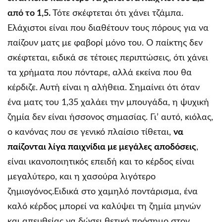
από το 1,5.
Τότε σκέφτεται ότι χάνει τζάμπα.
Ελάχιστοι είναι που διαθέτουν τους πόρους για να
παίζουν ματς με φαβορί μόνο του. Ο παίκτης δεν
σκέφτεται, ειδικά σε τέτοιες περιπτώσεις, ότι χάνει
τα χρήματα που πόνταρε, αλλά εκείνα που θα
κέρδιζε. Αυτή είναι η αλήθεια. Σημαίνει ότι όταν
ένα ματς του 1,35 χαλάει την μπουγάδα, η ψυχική
ζημία δεν είναι ήσσονος σημασίας. Γι’ αυτό, κιόλας,
ο κανόνας που σε γενικό πλαίσιο τίθεται,
να
παίζονται λίγα παιχνίδια με μεγάλες αποδόσεις
,
είναι ικανοποιητικός επειδή και το κέρδος είναι
μεγαλύτερο, και η χασούρα λιγότερο
ζημιογόνος.Ειδικά στο χαμηλό ποντάρισμα, ένα
καλό κέρδος μπορεί να καλύψει τη ζημία μηνών
και απευθείας να δώσει θετικό πρόσημο στον