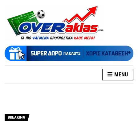
MENU
BREAKING