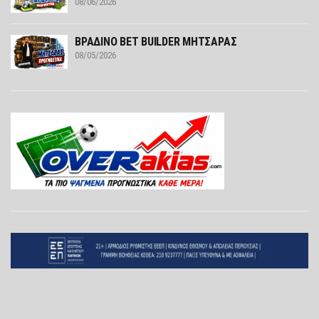
08/06/2026
ΒΡΑΔΙΝΟ BET BUILDER ΜΗΤΣΑΡΑΣ
08/05/2026