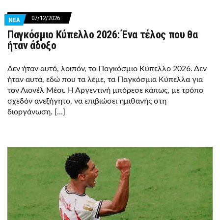
07/12/2026
ΝΕΑ
Παγκόσμιο Κύπελλο 2026: Ένα τέλος που θα
ήταν άδοξο
Δεν ήταν αυτό, λοιπόν, το Παγκόσμιο Κύπελλο 2026. Δεν
ήταν αυτά, εδώ που τα λέμε, τα Παγκόσμια Κύπελλα για
τον Λιονέλ Μέσι. Η Αργεντινή μπόρεσε κάπως, με τρόπο
σχεδόν ανεξήγητο, να επιβιώσει ημιθανής στη
διοργάνωση. […]