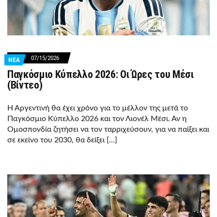
07/15/2026
ΝΕΑ
Παγκόσμιο Κύπελλο 2026: Οι Ώρες του Μέσι
(Βίντεο)
Η Αργεντινή θα έχει χρόνο για το μέλλον της μετά το
Παγκόσμιο Κύπελλο 2026 και τον Λιονέλ Μέσι. Αν η
Ομοσπονδία ζητήσει να τον ταρριχεύσουν, για να παίξει και
σε εκείνο του 2030, θα δείξει […]