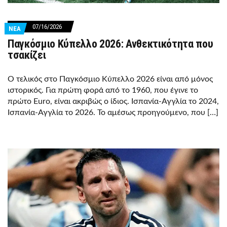
07/16/2026
ΝΕΑ
Παγκόσμιο Κύπελλο 2026: Ανθεκτικότητα που
τσακίζει
Ο τελικός στο Παγκόσμιο Κύπελλο 2026 είναι από μόνος
ιστορικός. Για πρώτη φορά από το 1960, που έγινε το
πρώτο Euro, είναι ακριβώς ο ίδιος. Ισπανία-Αγγλία το 2024,
Ισπανία-Αγγλία το 2026. Το αμέσως προηγούμενο, που […]